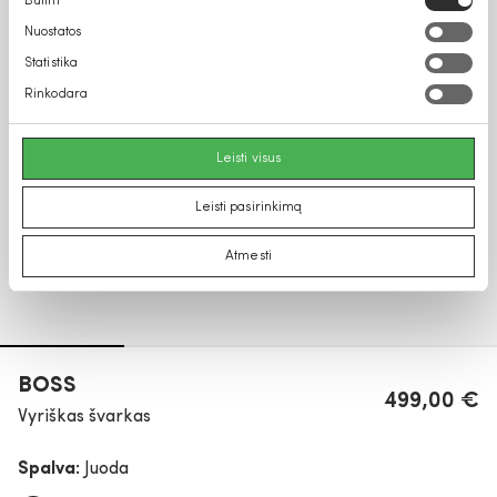
Būtini
pasirinkimas
Nuostatos
Statistika
Rinkodara
Leisti visus
Leisti pasirinkimą
Atmesti
BOSS
499,00 €
Vyriškas švarkas
Spalva:
Juoda