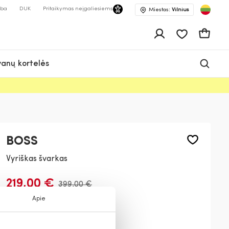
lba
DUK
Pritaikymas neįgaliesiems
Miestas:
Vilnius
Pageidavimų 
Krepšeli
anų kortelės
BOSS
Vyriškas švarkas
219,00 €
399,00 €
Apie
Spalva:
Juoda
001
275