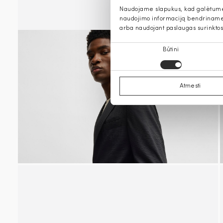
Naudojame slapukus, kad galėtume s
naudojimo informaciją bendriname s
arba naudojant paslaugas surinktos
Sutikimo
Būtini
pasirinkimas
Atmesti