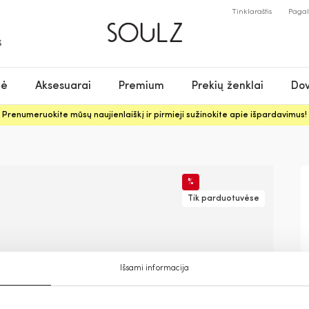
Tinklaraštis
Paga
S
nė
Aksesuarai
Premium
Prekių ženklai
Dov
Prenumeruokite mūsų naujienlaiškį ir pirmieji sužinokite apie išpardavimus!
%
Tik parduotuvėse
Išsami informacija