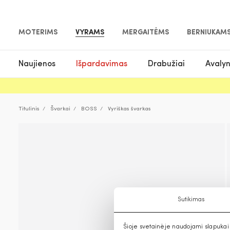
MOTERIMS
VYRAMS
MERGAITĖMS
BERNIUKAM
Naujienos
Išpardavimas
Drabužiai
Avaly
Titulinis
Švarkai
BOSS
Vyriškas švarkas
Sutikimas
Šioje svetainėje naudojami slapukai