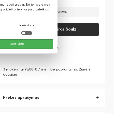
alizuoti srautą. Be to, svetainės
pridėti prie kitos jūsų pateiktos
Atsiprašome, šios prekės laikinai neturime.
Rinkodara
Pranešti, kai atsiras Soulz
Leisti visus
Patikrinti, ar yra parduotuvėse
3 mokėjimai
73,00 €
/ mėn. be pabrangimo.
Žiūrėti
daugiau
Prekės aprašymas