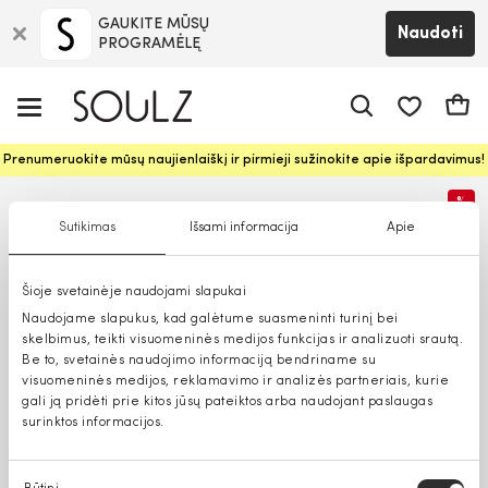
GAUKITE MŪSŲ
Naudoti
PROGRAMĖLĘ
Pageidavim
Krepš
Prenumeruokite mūsų naujienlaiškį ir pirmieji sužinokite apie išpardavimus!
%
Sutikimas
Išsami informacija
Apie
Šioje svetainėje naudojami slapukai
Naudojame slapukus, kad galėtume suasmeninti turinį bei
skelbimus, teikti visuomeninės medijos funkcijas ir analizuoti srautą.
Be to, svetainės naudojimo informaciją bendriname su
visuomeninės medijos, reklamavimo ir analizės partneriais, kurie
gali ją pridėti prie kitos jūsų pateiktos arba naudojant paslaugas
surinktos informacijos.
Sutikimo