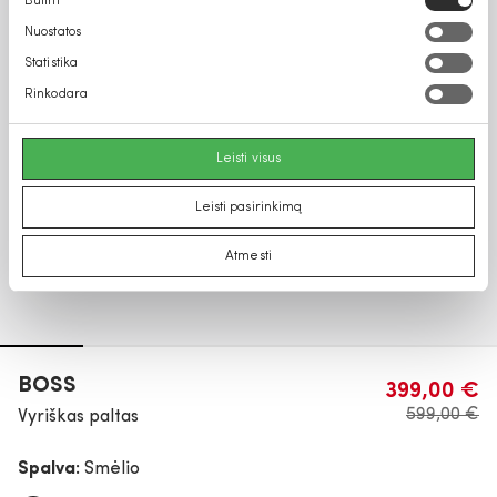
Būtini
pasirinkimas
Nuostatos
Statistika
Rinkodara
Leisti visus
Leisti pasirinkimą
Atmesti
BOSS
399,00 €
599,00 €
Vyriškas paltas
Spalva:
Smėlio