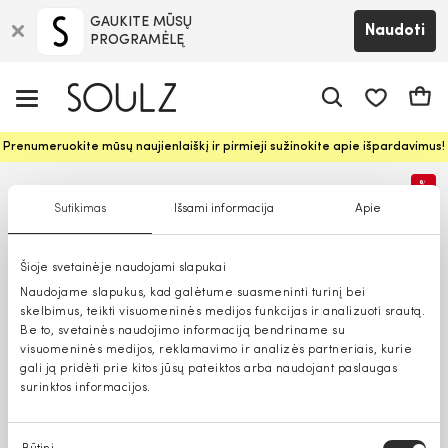
GAUKITE MŪSŲ
Naudoti
PROGRAMĖLĘ
Pageidavim
Krepš
Prenumeruokite mūsų naujienlaiškį ir pirmieji sužinokite apie išpardavimus!
%
Sutikimas
Išsami informacija
Apie
Šioje svetainėje naudojami slapukai
Naudojame slapukus, kad galėtume suasmeninti turinį bei
skelbimus, teikti visuomeninės medijos funkcijas ir analizuoti srautą.
Be to, svetainės naudojimo informaciją bendriname su
visuomeninės medijos, reklamavimo ir analizės partneriais, kurie
gali ją pridėti prie kitos jūsų pateiktos arba naudojant paslaugas
surinktos informacijos.
Sutikimo