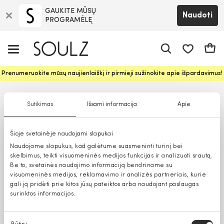
GAUKITE MŪSŲ
Naudoti
PROGRAMĖLĘ
Pageidavim
Krepš
Prenumeruokite mūsų naujienlaiškį ir pirmieji sužinokite apie išpardavimus!
Sutikimas
Išsami informacija
Apie
Šioje svetainėje naudojami slapukai
Naudojame slapukus, kad galėtume suasmeninti turinį bei
skelbimus, teikti visuomeninės medijos funkcijas ir analizuoti srautą.
Be to, svetainės naudojimo informaciją bendriname su
visuomeninės medijos, reklamavimo ir analizės partneriais, kurie
gali ją pridėti prie kitos jūsų pateiktos arba naudojant paslaugas
surinktos informacijos.
Sutikimo