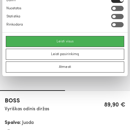
Būtini
pasirinkimas
Nuostatos
Statistika
Rinkodara
Leisti visus
Leisti pasirinkimą
Atmesti
BOSS
89,90 €
Vyriškas odinis diržas
Spalva:
Juoda