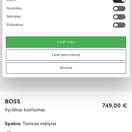
Būtini
pasirinkimas
Nuostatos
Statistika
Rinkodara
Leisti visus
Leisti pasirinkimą
Atmesti
BOSS
749,00 €
Vyriškas kostiumas
Spalva:
Tamsiai mėlyna