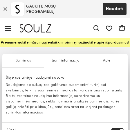
GAUKITE MŪSŲ
Naudoti
PROGRAMĖLĘ
Pageidavim
Krepš
Prenumeruokite mūsų naujienlaiškį ir pirmieji sužinokite apie išpardavimus!
Sutikimas
Išsami informacija
Apie
Šioje svetainėje naudojami slapukai
Naudojame slapukus, kad galėtume suasmeninti turinį bei
skelbimus, teikti visuomeninės medijos funkcijas ir analizuoti srautą.
Be to, svetainės naudojimo informaciją bendriname su
visuomeninės medijos, reklamavimo ir analizės partneriais, kurie
gali ją pridėti prie kitos jūsų pateiktos arba naudojant paslaugas
surinktos informacijos.
Sutikimo