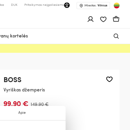
lba
DUK
Pritaikymas neįgaliesiems
Miestas:
Vilnius
Pageidavimų 
Krepšeli
anų kortelės
BOSS
Vyriškas džemperis
99,90 €
149,90 €
Apie
Spalva:
Pilka
062