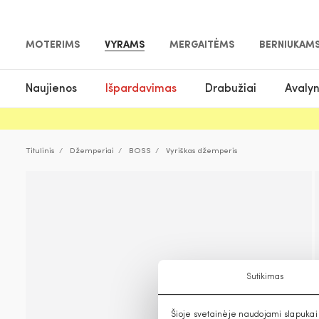
MOTERIMS
VYRAMS
MERGAITĖMS
BERNIUKAM
Naujienos
Išpardavimas
Drabužiai
Avaly
Titulinis
Džemperiai
BOSS
Vyriškas džemperis
Sutikimas
Šioje svetainėje naudojami slapukai