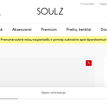
Tinklaraštis
Paga
S
nė
Aksesuarai
Premium
Prekių ženklai
Dov
Prenumeruokite mūsų naujienlaiškį ir pirmieji sužinokite apie išpardavimus!
%
Išsami informacija