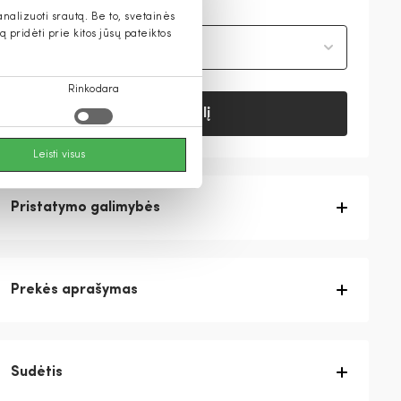
alizuoti srautą. Be to, svetainės
pridėti prie kitos jūsų pateiktos
Pasirinkite savo dydį
Rinkodara
Į krepšelį
Leisti visus
Pristatymo galimybės
Prekės aprašymas
Sudėtis