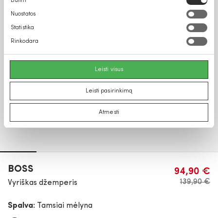
Būtini
pasirinkimas
Nuostatos
Statistika
Rinkodara
Leisti visus
Leisti pasirinkimą
Atmesti
BOSS
94,90 €
139,90 €
Vyriškas džemperis
Spalva:
Tamsiai mėlyna