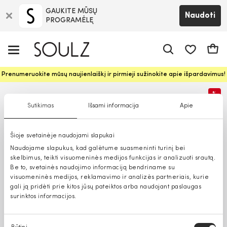
GAUKITE MŪSŲ
Naudoti
PROGRAMĖLĘ
Pageidavim
Krepš
Prenumeruokite mūsų naujienlaiškį ir pirmieji sužinokite apie išpardavimus!
%
Sutikimas
Išsami informacija
Apie
Šioje svetainėje naudojami slapukai
Naudojame slapukus, kad galėtume suasmeninti turinį bei
skelbimus, teikti visuomeninės medijos funkcijas ir analizuoti srautą.
Be to, svetainės naudojimo informaciją bendriname su
visuomeninės medijos, reklamavimo ir analizės partneriais, kurie
gali ją pridėti prie kitos jūsų pateiktos arba naudojant paslaugas
surinktos informacijos.
Sutikimo