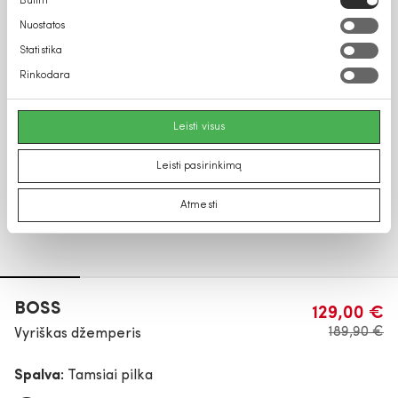
Būtini
pasirinkimas
Nuostatos
Statistika
Rinkodara
Leisti visus
Leisti pasirinkimą
Atmesti
BOSS
129,00 €
189,90 €
Vyriškas džemperis
Spalva:
Tamsiai pilka