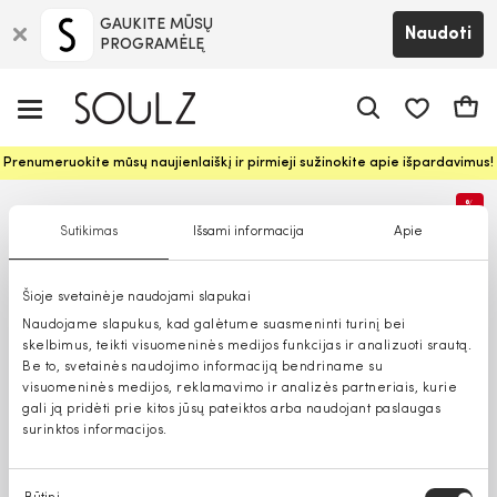
GAUKITE MŪSŲ
Naudoti
PROGRAMĖLĘ
Pageidavim
Krepš
Prenumeruokite mūsų naujienlaiškį ir pirmieji sužinokite apie išpardavimus!
%
Sutikimas
Išsami informacija
Apie
Šioje svetainėje naudojami slapukai
Naudojame slapukus, kad galėtume suasmeninti turinį bei
skelbimus, teikti visuomeninės medijos funkcijas ir analizuoti srautą.
Be to, svetainės naudojimo informaciją bendriname su
visuomeninės medijos, reklamavimo ir analizės partneriais, kurie
gali ją pridėti prie kitos jūsų pateiktos arba naudojant paslaugas
surinktos informacijos.
Sutikimo