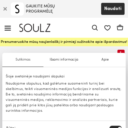
GAUKITE MŪSŲ
Naudoti
PROGRAMĖLĘ
Pageidavim
Krepš
Prenumeruokite mūsų naujienlaiškį ir pirmieji sužinokite apie išpardavimus!
%
Sutikimas
Išsami informacija
Apie
Šioje svetainėje naudojami slapukai
Naudojame slapukus, kad galėtume suasmeninti turinį bei
skelbimus, teikti visuomeninės medijos funkcijas ir analizuoti srautą.
Be to, svetainės naudojimo informaciją bendriname su
visuomeninės medijos, reklamavimo ir analizės partneriais, kurie
gali ją pridėti prie kitos jūsų pateiktos arba naudojant paslaugas
surinktos informacijos.
Sutikimo