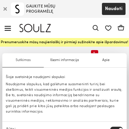
GAUKITE MŪSŲ
Naudoti
PROGRAMĖLĘ
Pageidavim
Krepš
Prenumeruokite mūsų naujienlaiškį ir pirmieji sužinokite apie išpardavimus!
%
Sutikimas
Išsami informacija
Apie
Tik parduotuvėse
Šioje svetainėje naudojami slapukai
Naudojame slapukus, kad galėtume suasmeninti turinį bei
skelbimus, teikti visuomeninės medijos funkcijas ir analizuoti srautą.
Be to, svetainės naudojimo informaciją bendriname su
visuomeninės medijos, reklamavimo ir analizės partneriais, kurie
gali ją pridėti prie kitos jūsų pateiktos arba naudojant paslaugas
surinktos informacijos.
Sutikimo