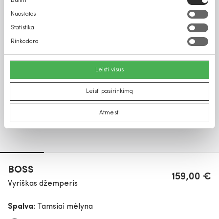
Būtini
pasirinkimas
Nuostatos
Statistika
Rinkodara
Leisti visus
Leisti pasirinkimą
Atmesti
BOSS
159,00 €
Vyriškas džemperis
Spalva:
Tamsiai mėlyna