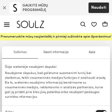
GAUKITE MŪSŲ
Naudoti
PROGRAMĖLĘ
Pageidavim
Krepš
Prenumeruokite mūsų naujienlaiškį ir pirmieji sužinokite apie išpardavimus!
Sutikimas
Išsami informacija
Apie
Šioje svetainėje naudojami slapukai
Naudojame slapukus, kad galėtume suasmeninti turinį bei
skelbimus, teikti visuomeninės medijos funkcijas ir analizuoti srautą.
Be to, svetainės naudojimo informaciją bendriname su
visuomeninės medijos, reklamavimo ir analizės partneriais, kurie
gali ją pridėti prie kitos jūsų pateiktos arba naudojant paslaugas
surinktos informacijos.
Sutikimo