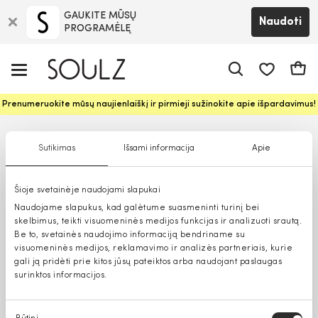
GAUKITE MŪSŲ
Naudoti
PROGRAMĖLĘ
Pageidavim
Krepš
Prenumeruokite mūsų naujienlaiškį ir pirmieji sužinokite apie išpardavimus!
Sutikimas
Išsami informacija
Apie
Šioje svetainėje naudojami slapukai
Naudojame slapukus, kad galėtume suasmeninti turinį bei
skelbimus, teikti visuomeninės medijos funkcijas ir analizuoti srautą.
Be to, svetainės naudojimo informaciją bendriname su
visuomeninės medijos, reklamavimo ir analizės partneriais, kurie
gali ją pridėti prie kitos jūsų pateiktos arba naudojant paslaugas
surinktos informacijos.
Sutikimo