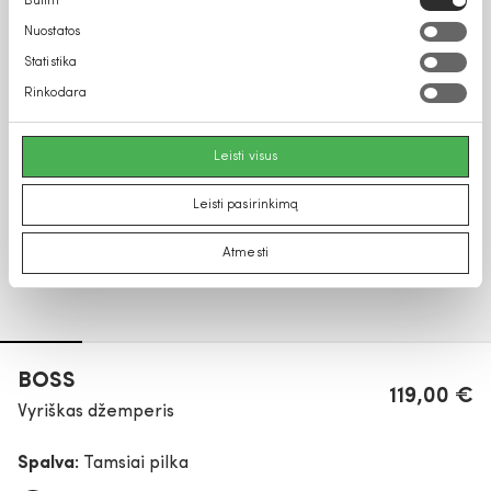
Būtini
pasirinkimas
Nuostatos
Statistika
Rinkodara
Leisti visus
Leisti pasirinkimą
Atmesti
BOSS
119,00 €
Vyriškas džemperis
Spalva:
Tamsiai pilka