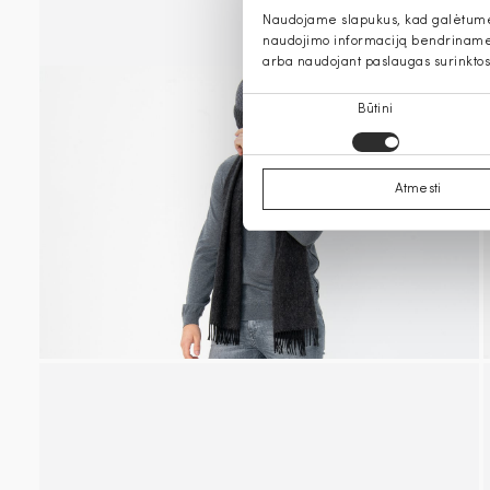
Naudojame slapukus, kad galėtume s
naudojimo informaciją bendriname s
arba naudojant paslaugas surinktos
Sutikimo
Būtini
pasirinkimas
Atmesti