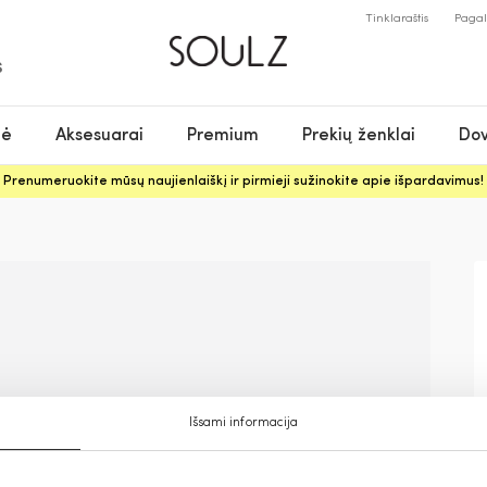
Tinklaraštis
Paga
S
nė
Aksesuarai
Premium
Prekių ženklai
Dov
Prenumeruokite mūsų naujienlaiškį ir pirmieji sužinokite apie išpardavimus!
Išsami informacija