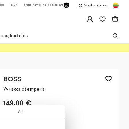
lba
DUK
Pritaikymas neįgaliesiems
Miestas:
Vilnius
Pageidavimų 
Krepšeli
anų kortelės
BOSS
Vyriškas džemperis
149,00 €
Apie
Spalva:
Tamsiai pilka
030
102