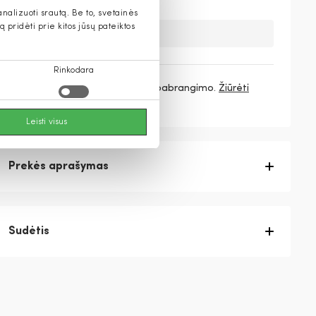
alizuoti srautą. Be to, svetainės
pridėti prie kitos jūsų pateiktos
Deja, šios prekės nebeturime.
Rinkodara
3 mokėjimai
49,67 €
/ mėn. be pabrangimo.
Žiūrėti
daugiau
Leisti visus
Prekės aprašymas
Sudėtis