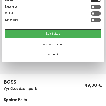
Būtini
pasirinkimas
Nuostatos
Statistika
Rinkodara
Leisti visus
Leisti pasirinkimą
Atmesti
BOSS
149,00 €
Vyriškas džemperis
Spalva:
Balta