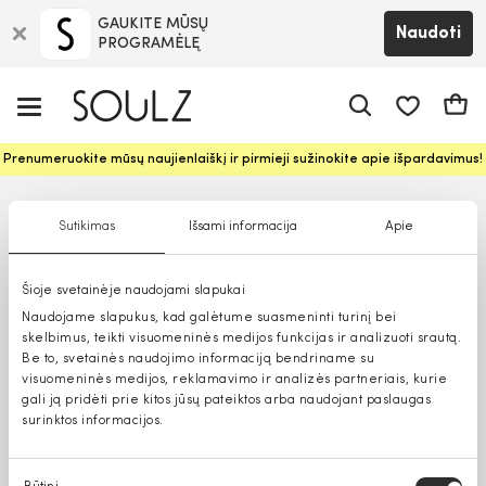
GAUKITE MŪSŲ
Naudoti
PROGRAMĖLĘ
Pageidavim
Krepš
Prenumeruokite mūsų naujienlaiškį ir pirmieji sužinokite apie išpardavimus!
Sutikimas
Išsami informacija
Apie
Šioje svetainėje naudojami slapukai
Naudojame slapukus, kad galėtume suasmeninti turinį bei
skelbimus, teikti visuomeninės medijos funkcijas ir analizuoti srautą.
Be to, svetainės naudojimo informaciją bendriname su
visuomeninės medijos, reklamavimo ir analizės partneriais, kurie
gali ją pridėti prie kitos jūsų pateiktos arba naudojant paslaugas
surinktos informacijos.
Sutikimo