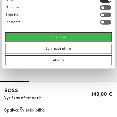
Būtini
pasirinkimas
Nuostatos
Statistika
Rinkodara
Leisti visus
Leisti pasirinkimą
Atmesti
BOSS
149,00 €
Vyriškas džemperis
Spalva:
Šviesiai pilka