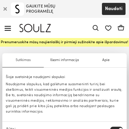
GAUKITE MŪSŲ
Naudoti
PROGRAMĖLĘ
Pageidavim
Krepš
Prenumeruokite mūsų naujienlaiškį ir pirmieji sužinokite apie išpardavimus!
Sutikimas
Išsami informacija
Apie
Šioje svetainėje naudojami slapukai
Naudojame slapukus, kad galėtume suasmeninti turinį bei
skelbimus, teikti visuomeninės medijos funkcijas ir analizuoti srautą.
Be to, svetainės naudojimo informaciją bendriname su
visuomeninės medijos, reklamavimo ir analizės partneriais, kurie
gali ją pridėti prie kitos jūsų pateiktos arba naudojant paslaugas
surinktos informacijos.
Sutikimo