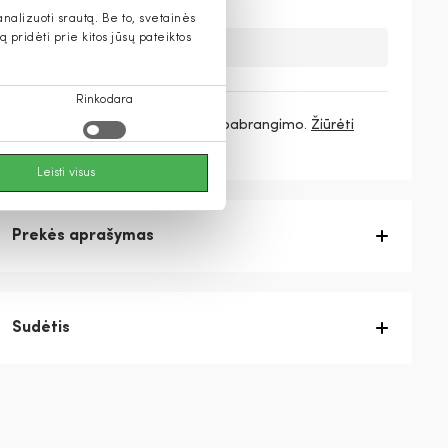
alizuoti srautą. Be to, svetainės
pridėti prie kitos jūsų pateiktos
Deja, šios prekės nebeturime.
Rinkodara
3 mokėjimai
46,33 €
/ mėn. be pabrangimo.
Žiūrėti
daugiau
Leisti visus
Prekės aprašymas
Sudėtis