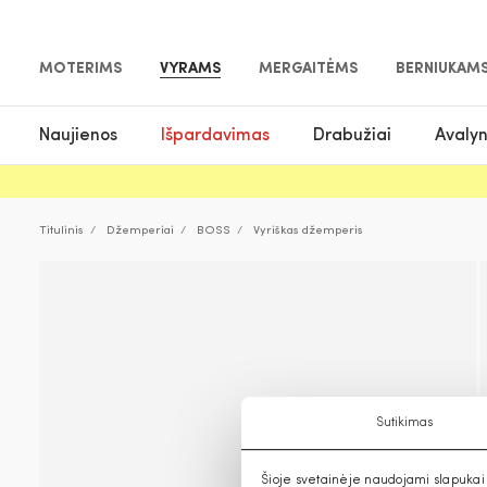
MOTERIMS
VYRAMS
MERGAITĖMS
BERNIUKAM
Naujienos
Išpardavimas
Drabužiai
Avaly
Titulinis
Džemperiai
BOSS
Vyriškas džemperis
Sutikimas
Šioje svetainėje naudojami slapukai