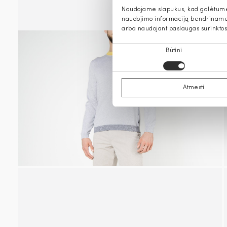
Naudojame slapukus, kad galėtume s
naudojimo informaciją bendriname s
arba naudojant paslaugas surinktos
Sutikimo
Būtini
pasirinkimas
Atmesti