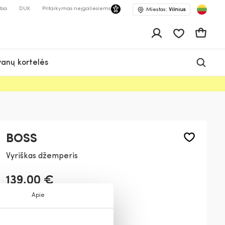
lba
DUK
Pritaikymas neįgaliesiems
Miestas:
Vilnius
Pageidavimų 
Krepšeli
anų kortelės
BOSS
Vyriškas džemperis
139,00 €
Apie
Spalva:
Smėlio
072
402