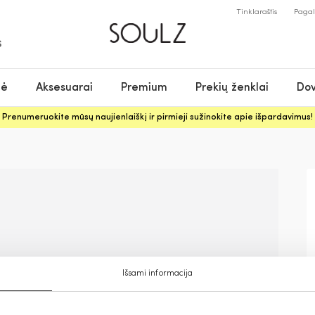
Tinklaraštis
Paga
S
nė
Aksesuarai
Premium
Prekių ženklai
Dov
Prenumeruokite mūsų naujienlaiškį ir pirmieji sužinokite apie išpardavimus!
Išsami informacija