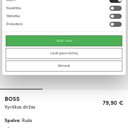
Būtini
pasirinkimas
Nuostatos
Statistika
Rinkodara
Leisti visus
Leisti pasirinkimą
Atmesti
BOSS
79,90 €
Vyriškas diržas
Spalva:
Ruda