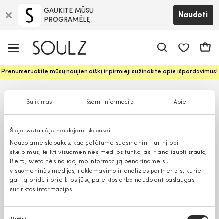
GAUKITE MŪSŲ
Naudoti
PROGRAMĖLĘ
Pageidavim
Krepš
Prenumeruokite mūsų naujienlaiškį ir pirmieji sužinokite apie išpardavimus!
Sutikimas
Išsami informacija
Apie
Šioje svetainėje naudojami slapukai
Naudojame slapukus, kad galėtume suasmeninti turinį bei
skelbimus, teikti visuomeninės medijos funkcijas ir analizuoti srautą.
Be to, svetainės naudojimo informaciją bendriname su
visuomeninės medijos, reklamavimo ir analizės partneriais, kurie
gali ją pridėti prie kitos jūsų pateiktos arba naudojant paslaugas
surinktos informacijos.
Sutikimo