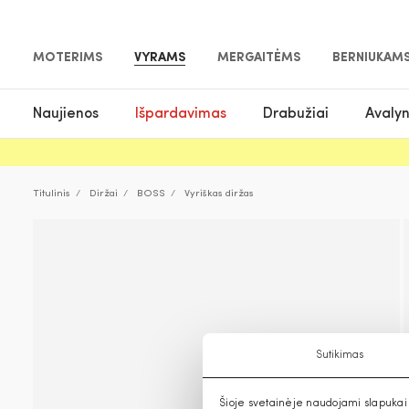
MOTERIMS
VYRAMS
MERGAITĖMS
BERNIUKAM
Naujienos
Išpardavimas
Drabužiai
Avaly
Titulinis
Diržai
BOSS
Vyriškas diržas
Sutikimas
Šioje svetainėje naudojami slapukai