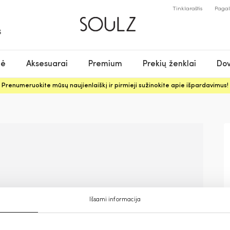
Tinklaraštis
Paga
S
nė
Aksesuarai
Premium
Prekių ženklai
Dov
Prenumeruokite mūsų naujienlaiškį ir pirmieji sužinokite apie išpardavimus!
Išsami informacija