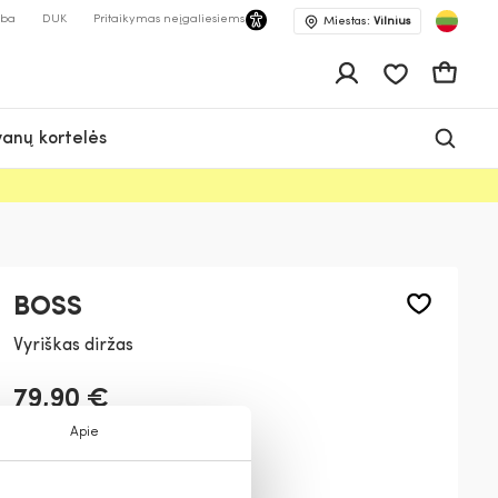
lba
DUK
Pritaikymas neįgaliesiems
Miestas:
Vilnius
Pageidavimų 
Krepšeli
anų kortelės
BOSS
Vyriškas diržas
79,90 €
Apie
Spalva:
Juoda
002
217
203