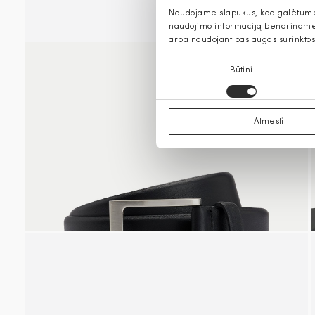
Naudojame slapukus, kad galėtume s
naudojimo informaciją bendriname s
arba naudojant paslaugas surinktos
Sutikimo
Būtini
pasirinkimas
Atmesti