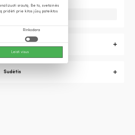
alizuoti srautą. Be to, svetainės
pridėti prie kitos jūsų pateiktos
Deja, šios prekės nebeturime.
Rinkodara
Prekės aprašymas
Leisti visus
Sudėtis