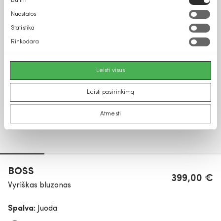
Būtini
pasirinkimas
Nuostatos
Statistika
Rinkodara
Leisti visus
Leisti pasirinkimą
Atmesti
BOSS
399,00 €
Vyriškas bluzonas
Spalva:
Juoda