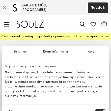
GAUKITE MŪSŲ
Naudoti
PROGRAMĖLĘ
Pageidavim
Krepš
Prenumeruokite mūsų naujienlaiškį ir pirmieji sužinokite apie išpardavimus!
Sutikimas
Išsami informacija
Apie
Šioje svetainėje naudojami slapukai
Naudojame slapukus, kad galėtume suasmeninti turinį bei
skelbimus, teikti visuomeninės medijos funkcijas ir analizuoti srautą.
Be to, svetainės naudojimo informaciją bendriname su
visuomeninės medijos, reklamavimo ir analizės partneriais, kurie
gali ją pridėti prie kitos jūsų pateiktos arba naudojant paslaugas
surinktos informacijos.
Sutikimo