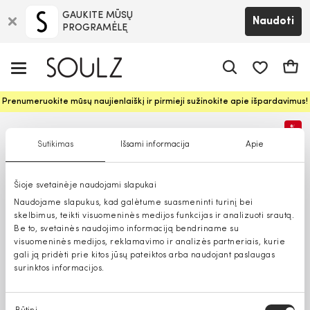
GAUKITE MŪSŲ
Naudoti
PROGRAMĖLĘ
Pageidavim
Krepš
Prenumeruokite mūsų naujienlaiškį ir pirmieji sužinokite apie išpardavimus!
%
Sutikimas
Išsami informacija
Apie
Šioje svetainėje naudojami slapukai
Naudojame slapukus, kad galėtume suasmeninti turinį bei
skelbimus, teikti visuomeninės medijos funkcijas ir analizuoti srautą.
Be to, svetainės naudojimo informaciją bendriname su
visuomeninės medijos, reklamavimo ir analizės partneriais, kurie
gali ją pridėti prie kitos jūsų pateiktos arba naudojant paslaugas
surinktos informacijos.
Sutikimo