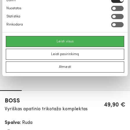
Būtini
pasirinkimas
Nuostatos
Statistika
Rinkodara
Leisti visus
Leisti pasirinkimą
Atmesti
BOSS
49,90 €
Vyriškas apatinio trikotažo komplektas
Spalva:
Ruda