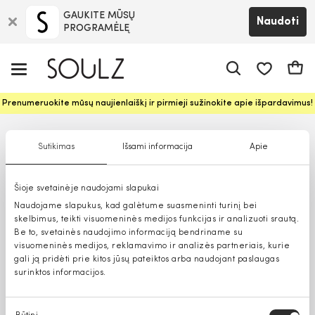
GAUKITE MŪSŲ
Naudoti
PROGRAMĖLĘ
Pageidavim
Krepš
Prenumeruokite mūsų naujienlaiškį ir pirmieji sužinokite apie išpardavimus!
Sutikimas
Išsami informacija
Apie
Šioje svetainėje naudojami slapukai
Naudojame slapukus, kad galėtume suasmeninti turinį bei
skelbimus, teikti visuomeninės medijos funkcijas ir analizuoti srautą.
Be to, svetainės naudojimo informaciją bendriname su
visuomeninės medijos, reklamavimo ir analizės partneriais, kurie
gali ją pridėti prie kitos jūsų pateiktos arba naudojant paslaugas
surinktos informacijos.
Sutikimo