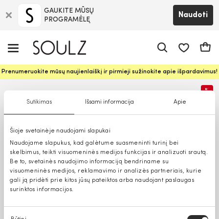
GAUKITE MŪSŲ
Naudoti
PROGRAMĖLĘ
Pageidavim
Krepš
Prenumeruokite mūsų naujienlaiškį ir pirmieji sužinokite apie išpardavimus!
%
Sutikimas
Išsami informacija
Apie
Šioje svetainėje naudojami slapukai
Naudojame slapukus, kad galėtume suasmeninti turinį bei
skelbimus, teikti visuomeninės medijos funkcijas ir analizuoti srautą.
Be to, svetainės naudojimo informaciją bendriname su
visuomeninės medijos, reklamavimo ir analizės partneriais, kurie
gali ją pridėti prie kitos jūsų pateiktos arba naudojant paslaugas
surinktos informacijos.
Sutikimo