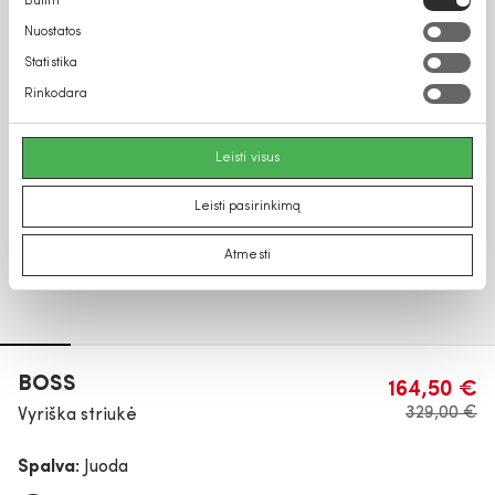
Būtini
pasirinkimas
Nuostatos
Statistika
Rinkodara
Leisti visus
Leisti pasirinkimą
Atmesti
BOSS
164,50 €
329,00 €
Vyriška striukė
Spalva:
Juoda