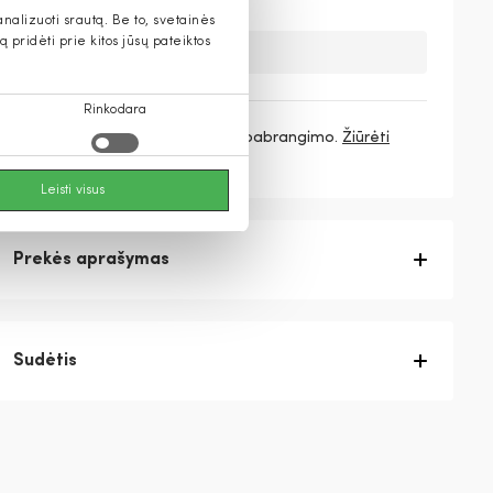
alizuoti srautą. Be to, svetainės
pridėti prie kitos jūsų pateiktos
Deja, šios prekės nebeturime.
Rinkodara
3 mokėjimai
83,00 €
/ mėn. be pabrangimo.
Žiūrėti
daugiau
Leisti visus
Prekės aprašymas
Sudėtis