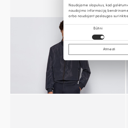
Naudojame slapukus, kad galėtume s
naudojimo informaciją bendriname s
arba naudojant paslaugas surinktos
Sutikimo
Būtini
pasirinkimas
Atmesti