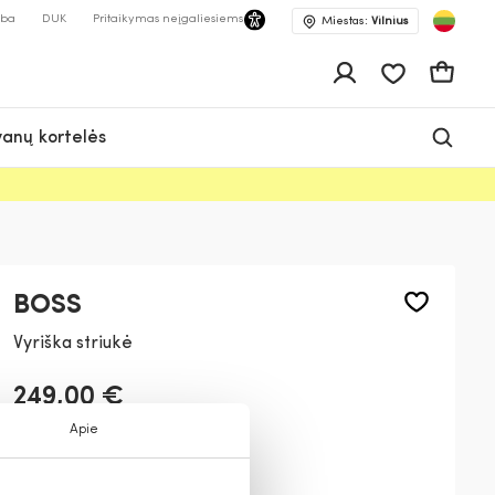
lba
DUK
Pritaikymas neįgaliesiems
Miestas:
Vilnius
Pageidavimų 
Krepšeli
anų kortelės
BOSS
Vyriška striukė
249,00 €
Apie
Spalva:
Tamsiai pilka
402