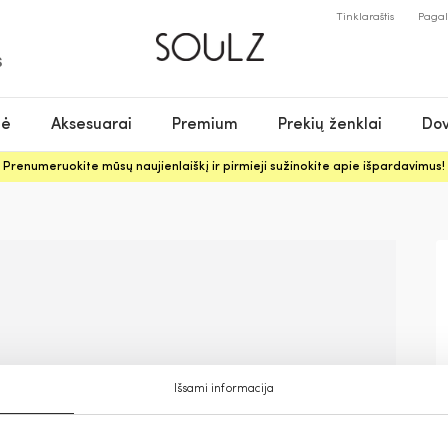
Tinklaraštis
Paga
S
nė
Aksesuarai
Premium
Prekių ženklai
Dov
Prenumeruokite mūsų naujienlaiškį ir pirmieji sužinokite apie išpardavimus!
Išsami informacija