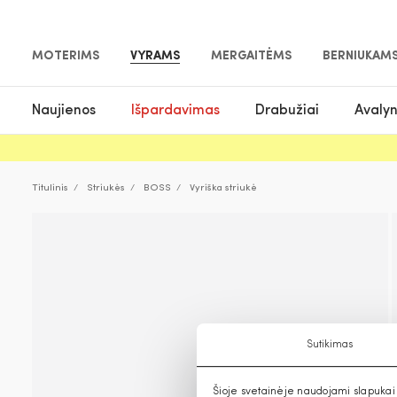
MOTERIMS
VYRAMS
MERGAITĖMS
BERNIUKAM
Naujienos
Išpardavimas
Drabužiai
Avaly
Titulinis
Striukės
BOSS
Vyriška striukė
Sutikimas
Šioje svetainėje naudojami slapukai