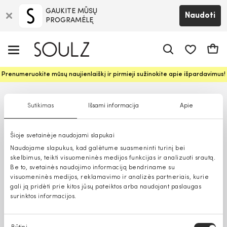
GAUKITE MŪSŲ
Naudoti
PROGRAMĖLĘ
Pageidavim
Krepš
Prenumeruokite mūsų naujienlaiškį ir pirmieji sužinokite apie išpardavimus!
Sutikimas
Išsami informacija
Apie
Šioje svetainėje naudojami slapukai
Naudojame slapukus, kad galėtume suasmeninti turinį bei
skelbimus, teikti visuomeninės medijos funkcijas ir analizuoti srautą.
Be to, svetainės naudojimo informaciją bendriname su
visuomeninės medijos, reklamavimo ir analizės partneriais, kurie
gali ją pridėti prie kitos jūsų pateiktos arba naudojant paslaugas
surinktos informacijos.
Sutikimo