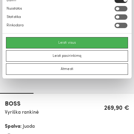
Būtini
pasirinkimas
Nuostatos
Statistika
Rinkodara
Leisti visus
Leisti pasirinkimą
Atmesti
BOSS
269,90 €
Vyriška rankinė
Spalva:
Juoda