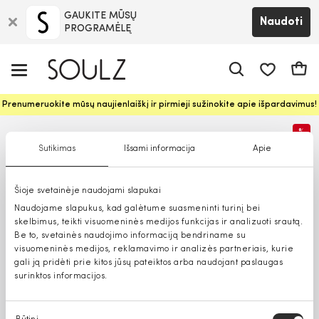
GAUKITE MŪSŲ
Naudoti
PROGRAMĖLĘ
Pageidavim
Krepš
Prenumeruokite mūsų naujienlaiškį ir pirmieji sužinokite apie išpardavimus!
%
Sutikimas
Išsami informacija
Apie
Šioje svetainėje naudojami slapukai
Naudojame slapukus, kad galėtume suasmeninti turinį bei
skelbimus, teikti visuomeninės medijos funkcijas ir analizuoti srautą.
Be to, svetainės naudojimo informaciją bendriname su
visuomeninės medijos, reklamavimo ir analizės partneriais, kurie
gali ją pridėti prie kitos jūsų pateiktos arba naudojant paslaugas
surinktos informacijos.
Sutikimo