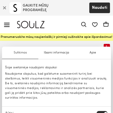
GAUKITE MŪSŲ
Naudoti
PROGRAMĖLĘ
Pageidavim
Krepš
Prenumeruokite mūsų naujienlaiškį ir pirmieji sužinokite apie išpardavimus!
%
Sutikimas
Išsami informacija
Apie
Šioje svetainėje naudojami slapukai
Naudojame slapukus, kad galėtume suasmeninti turinį bei
skelbimus, teikti visuomeninės medijos funkcijas ir analizuoti srautą.
Be to, svetainės naudojimo informaciją bendriname su
visuomeninės medijos, reklamavimo ir analizės partneriais, kurie
gali ją pridėti prie kitos jūsų pateiktos arba naudojant paslaugas
surinktos informacijos.
Sutikimo