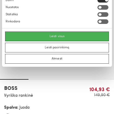
Būtini
pasirinkimas
Nuostatos
Statistika
Rinkodara
Leisti visus
Leisti pasirinkimą
Atmesti
BOSS
104,93 €
149,90 €
Vyriška rankinė
Spalva:
Juoda