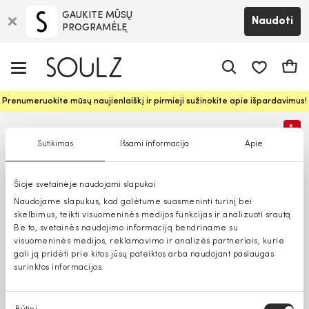
GAUKITE MŪSŲ
Naudoti
PROGRAMĖLĘ
Pageidavim
Krepš
Prenumeruokite mūsų naujienlaiškį ir pirmieji sužinokite apie išpardavimus!
%
Sutikimas
Išsami informacija
Apie
Šioje svetainėje naudojami slapukai
Naudojame slapukus, kad galėtume suasmeninti turinį bei
skelbimus, teikti visuomeninės medijos funkcijas ir analizuoti srautą.
Be to, svetainės naudojimo informaciją bendriname su
visuomeninės medijos, reklamavimo ir analizės partneriais, kurie
gali ją pridėti prie kitos jūsų pateiktos arba naudojant paslaugas
surinktos informacijos.
Sutikimo