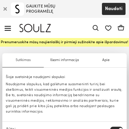
GAUKITE MŪSŲ
Naudoti
PROGRAMĖLĘ
Pageidavim
Krepš
Prenumeruokite mūsų naujienlaiškį ir pirmieji sužinokite apie išpardavimus!
Sutikimas
Išsami informacija
Apie
Šioje svetainėje naudojami slapukai
Naudojame slapukus, kad galėtume suasmeninti turinį bei
skelbimus, teikti visuomeninės medijos funkcijas ir analizuoti srautą.
Be to, svetainės naudojimo informaciją bendriname su
visuomeninės medijos, reklamavimo ir analizės partneriais, kurie
gali ją pridėti prie kitos jūsų pateiktos arba naudojant paslaugas
surinktos informacijos.
Sutikimo