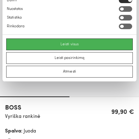
Būtini
pasirinkimas
Nuostatos
Statistika
Rinkodara
Leisti visus
Leisti pasirinkimą
Atmesti
BOSS
99,90 €
Vyriška rankinė
Spalva:
Juoda