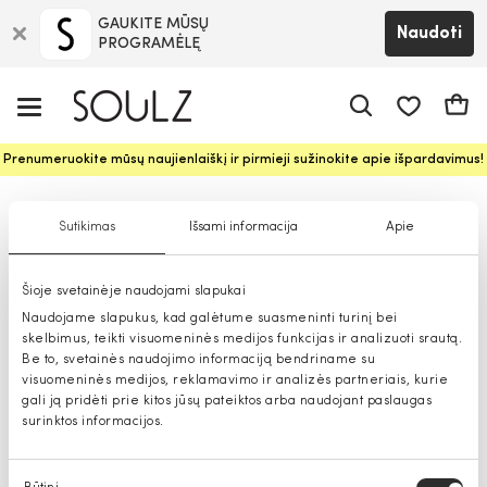
GAUKITE MŪSŲ
Naudoti
PROGRAMĖLĘ
Pageidavim
Krepš
Prenumeruokite mūsų naujienlaiškį ir pirmieji sužinokite apie išpardavimus!
Vyriškos rankinės
Sutikimas
Išsami informacija
Apie
Šioje svetainėje naudojami slapukai
Naudojame slapukus, kad galėtume suasmeninti turinį bei
skelbimus, teikti visuomeninės medijos funkcijas ir analizuoti srautą.
Be to, svetainės naudojimo informaciją bendriname su
visuomeninės medijos, reklamavimo ir analizės partneriais, kurie
gali ją pridėti prie kitos jūsų pateiktos arba naudojant paslaugas
surinktos informacijos.
Sutikimo