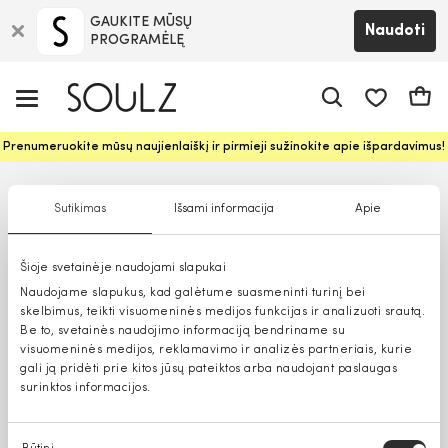
GAUKITE MŪSŲ
Naudoti
PROGRAMĖLĘ
Pageidavim
Krepš
Prenumeruokite mūsų naujienlaiškį ir pirmieji sužinokite apie išpardavimus!
Sutikimas
Išsami informacija
Apie
Šioje svetainėje naudojami slapukai
Naudojame slapukus, kad galėtume suasmeninti turinį bei
skelbimus, teikti visuomeninės medijos funkcijas ir analizuoti srautą.
Be to, svetainės naudojimo informaciją bendriname su
visuomeninės medijos, reklamavimo ir analizės partneriais, kurie
gali ją pridėti prie kitos jūsų pateiktos arba naudojant paslaugas
surinktos informacijos.
Sutikimo