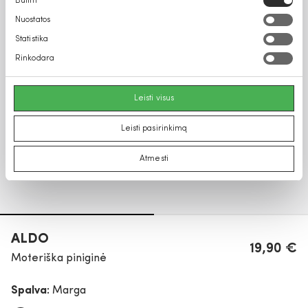
Būtini
pasirinkimas
Nuostatos
Statistika
Rinkodara
Leisti visus
Leisti pasirinkimą
Atmesti
ALDO
19,90 €
Moteriška piniginė
Spalva:
Marga