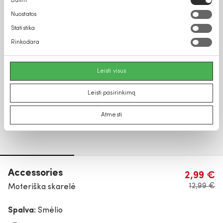
Būtini
pasirinkimas
Nuostatos
Statistika
Rinkodara
Leisti visus
Leisti pasirinkimą
Atmesti
Accessories
2,99 €
12,99 €
Moteriška skarelė
Spalva:
Smėlio