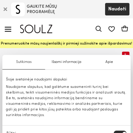
GAUKITE MŪSŲ
Naudoti
PROGRAMĖLĘ
Pageidavim
Krepš
Prenumeruokite mūsų naujienlaiškį ir pirmieji sužinokite apie išpardavimus!
%
Sutikimas
Išsami informacija
Apie
Šioje svetainėje naudojami slapukai
Naudojame slapukus, kad galėtume suasmeninti turinį bei
skelbimus, teikti visuomeninės medijos funkcijas ir analizuoti srautą.
Be to, svetainės naudojimo informaciją bendriname su
visuomeninės medijos, reklamavimo ir analizės partneriais, kurie
gali ją pridėti prie kitos jūsų pateiktos arba naudojant paslaugas
surinktos informacijos.
Sutikimo