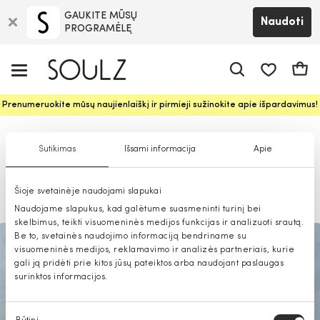
GAUKITE MŪSŲ
Naudoti
PROGRAMĖLĘ
Pageidavim
Krepš
Prenumeruokite mūsų naujienlaiškį ir pirmieji sužinokite apie išpardavimus!
SOULZ #ForEverySoul |
Sutikimas
Išsami informacija
Apie
Premium
Šioje svetainėje naudojami slapukai
2022-03-16
Naudojame slapukus, kad galėtume suasmeninti turinį bei
skelbimus, teikti visuomeninės medijos funkcijas ir analizuoti srautą.
Be to, svetainės naudojimo informaciją bendriname su
visuomeninės medijos, reklamavimo ir analizės partneriais, kurie
gali ją pridėti prie kitos jūsų pateiktos arba naudojant paslaugas
surinktos informacijos.
Sutikimo