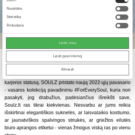
Būtini
pasirinkimas
Nuostatos
Statistika
Rinkodara
Leisti visus
Leisti pasirinkimą
Mados pasaulis žavingas tuo, kad kiekvienas žmogus,
pasirinkęs skirtingus drabužius, gali susikurti savitą stilių,
Atmesti
atitinkantį tiek jų gyvenimo būdą, tiek vertybes, tiek, galbūt,
karjeros statusą. SOULZ pristato naują 2022-ųjų pavasario
- vasaros kolekciją pavadinimu #ForEverySoul, kuria nori
pasakyti, jog drabužius, padėsiančius išreikšti save,
Soulz.lt ras tikrai kiekvienas. Nesvarbu ar jums reikia
išskirtinai elegantiškos suknelės, ar laisvalaikio kostiumo,
ar jaunatviškos spalvingos striukės, ar griežtos eilutės
biuro aprangos etiketui - vienas žmogus viską ras po vienu