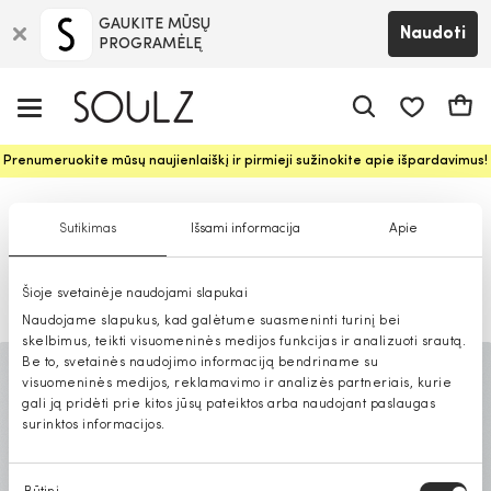
GAUKITE MŪSŲ
Naudoti
PROGRAMĖLĘ
Pageidavim
Krepš
Prenumeruokite mūsų naujienlaiškį ir pirmieji sužinokite apie išpardavimus!
Moteriškos rankinės 2025-
Sutikimas
Išsami informacija
Apie
aisiais: mados ir kokybės dermė
Šioje svetainėje naudojami slapukai
2025-01-23
Naudojame slapukus, kad galėtume suasmeninti turinį bei
skelbimus, teikti visuomeninės medijos funkcijas ir analizuoti srautą.
Be to, svetainės naudojimo informaciją bendriname su
visuomeninės medijos, reklamavimo ir analizės partneriais, kurie
gali ją pridėti prie kitos jūsų pateiktos arba naudojant paslaugas
surinktos informacijos.
Sutikimo