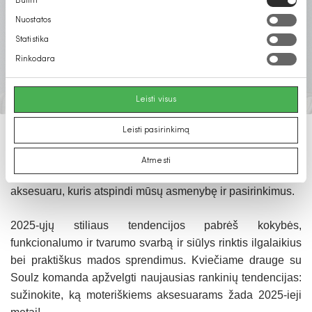
Būtini
pasirinkimas
Nuostatos
Statistika
Rinkodara
Leisti visus
Leisti pasirinkimą
Nors mados pasaulis nuolat keičiasi, kai kurie aksesuarai
išlieka nepakeičiami. Vienas tokių –
.
moteriškos rankinės
Atmesti
Jos ne tik papildo kasdienį stilių, bet ir išlieka svarbiu
aksesuaru, kuris atspindi mūsų asmenybę ir pasirinkimus.
2025-ųjų stiliaus tendencijos pabrėš kokybės,
funkcionalumo ir tvarumo svarbą ir siūlys rinktis ilgalaikius
bei praktiškus mados sprendimus. Kviečiame drauge su
Soulz komanda apžvelgti naujausias rankinių tendencijas:
sužinokite, ką moteriškiems aksesuarams žada 2025-ieji