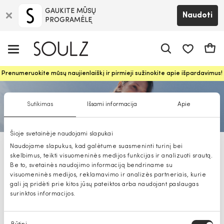
GAUKITE MŪSŲ
Naudoti
PROGRAMĖLĘ
Pageidavim
Krepš
Prenumeruokite mūsų naujienlaiškį ir pirmieji sužinokite apie išpardavimus!
Sutikimas
Išsami informacija
Apie
Šioje svetainėje naudojami slapukai
Naudojame slapukus, kad galėtume suasmeninti turinį bei
Tom Tailor džinsai vyrams
skelbimus, teikti visuomeninės medijos funkcijas ir analizuoti srautą.
Be to, svetainės naudojimo informaciją bendriname su
visuomeninės medijos, reklamavimo ir analizės partneriais, kurie
gali ją pridėti prie kitos jūsų pateiktos arba naudojant paslaugas
surinktos informacijos.
Sutikimo