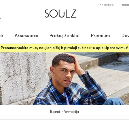
Tinklaraštis
Paga
S
nė
Aksesuarai
Prekių ženklai
Premium
Dov
Prenumeruokite mūsų naujienlaiškį ir pirmieji sužinokite apie išpardavimus!
Išsami informacija