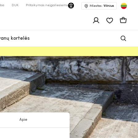
lba
DUK
Pritaikymas neįgaliesiems
Miestas:
Vilnius
Pageidavimų 
Krepšeli
anų kortelės
Apie