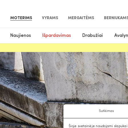
MOTERIMS
VYRAMS
MERGAITĖMS
BERNIUKAM
Naujienos
Išpardavimas
Drabužiai
Avaly
Sutikimas
Šioje svetainėje naudojami slapukai