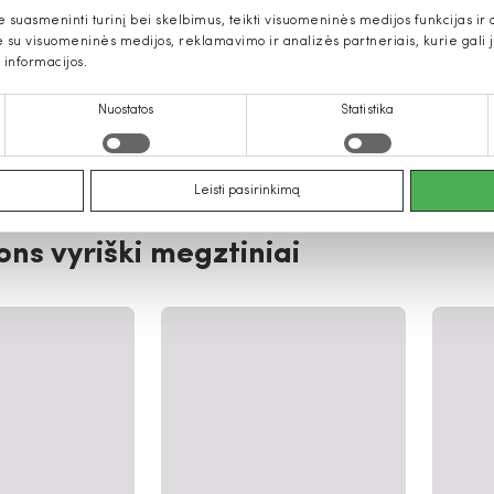
uasmeninti turinį bei skelbimus, teikti visuomeninės medijos funkcijas ir an
u visuomeninės medijos, reklamavimo ir analizės partneriais, kurie gali ją 
 informacijos.
Nuostatos
Statistika
Leisti pasirinkimą
ns vyriški megztiniai