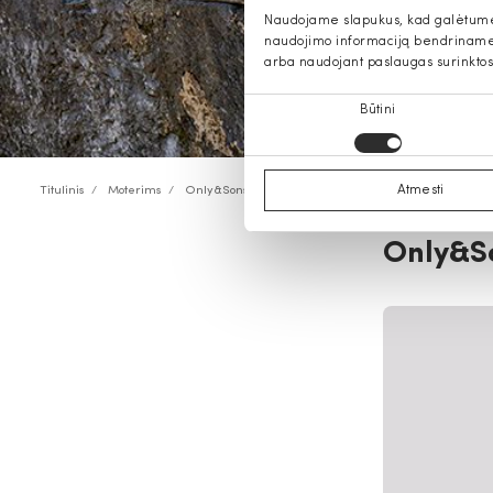
Naudojame slapukus, kad galėtume s
naudojimo informaciją bendriname s
arba naudojant paslaugas surinktos
Sutikimo
Būtini
pasirinkimas
Atmesti
Titulinis
Moterims
Only&Sons
Only&So