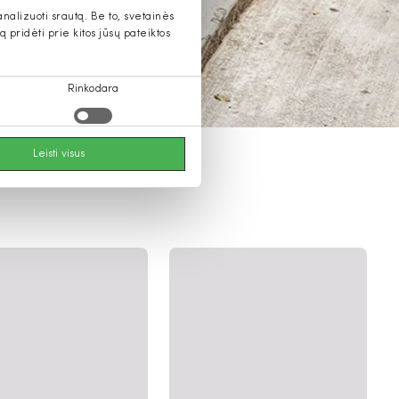
alizuoti srautą. Be to, svetainės
pridėti prie kitos jūsų pateiktos
Rinkodara
Leisti visus