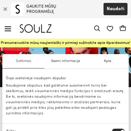
GAUKITE MŪSŲ
Naudoti
PROGRAMĖLĘ
Pageidavim
Krepš
Prenumeruokite mūsų naujienlaiškį ir pirmieji sužinokite apie išpardavimus!
Sutikimas
Išsami informacija
Apie
Šioje svetainėje naudojami slapukai
Naudojame slapukus, kad galėtume suasmeninti turinį bei
skelbimus, teikti visuomeninės medijos funkcijas ir analizuoti srautą.
Be to, svetainės naudojimo informaciją bendriname su
Antony Morato vyriški marškinėliai
visuomeninės medijos, reklamavimo ir analizės partneriais, kurie
gali ją pridėti prie kitos jūsų pateiktos arba naudojant paslaugas
surinktos informacijos.
Sutikimo