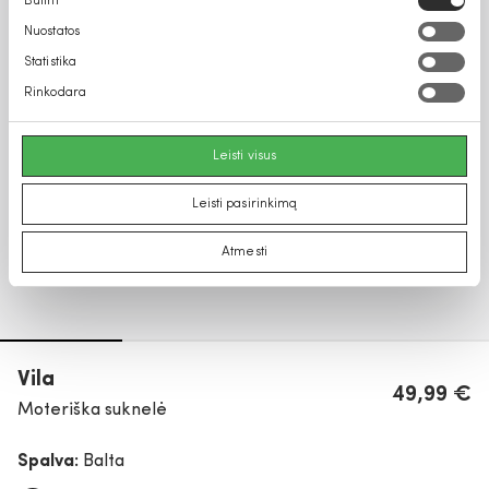
Būtini
pasirinkimas
Nuostatos
Statistika
Rinkodara
Leisti visus
Leisti pasirinkimą
Atmesti
Vila
49,99 €
Moteriška suknelė
Spalva:
Balta