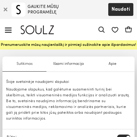
GAUKITE MŪSŲ
Naudoti
PROGRAMĖLĘ
Pageidavim
Krepš
Prenumeruokite mūsų naujienlaiškį ir pirmieji sužinokite apie išpardavimus!
Sutikimas
Išsami informacija
Apie
Šioje svetainėje naudojami slapukai
Naudojame slapukus, kad galėtume suasmeninti turinį bei
skelbimus, teikti visuomeninės medijos funkcijas ir analizuoti srautą.
Be to, svetainės naudojimo informaciją bendriname su
visuomeninės medijos, reklamavimo ir analizės partneriais, kurie
gali ją pridėti prie kitos jūsų pateiktos arba naudojant paslaugas
surinktos informacijos.
Sutikimo