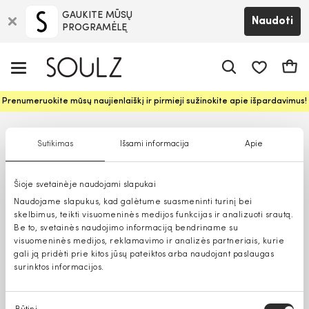
GAUKITE MŪSŲ
Naudoti
PROGRAMĖLĘ
Pageidavim
Krepš
Prenumeruokite mūsų naujienlaiškį ir pirmieji sužinokite apie išpardavimus!
Sutikimas
Išsami informacija
Apie
Šioje svetainėje naudojami slapukai
Naudojame slapukus, kad galėtume suasmeninti turinį bei
skelbimus, teikti visuomeninės medijos funkcijas ir analizuoti srautą.
Be to, svetainės naudojimo informaciją bendriname su
visuomeninės medijos, reklamavimo ir analizės partneriais, kurie
gali ją pridėti prie kitos jūsų pateiktos arba naudojant paslaugas
surinktos informacijos.
Sutikimo