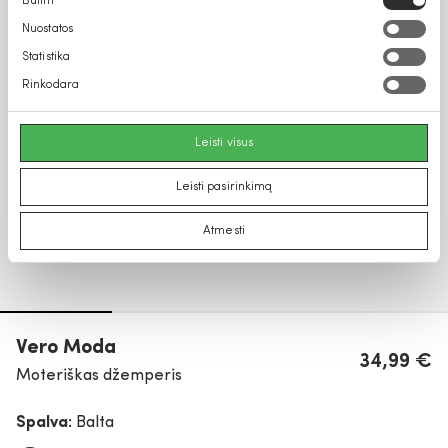
Būtini
pasirinkimas
Nuostatos
Statistika
Rinkodara
Leisti visus
Leisti pasirinkimą
Atmesti
Vero Moda
34,99 €
Moteriškas džemperis
Spalva:
Balta