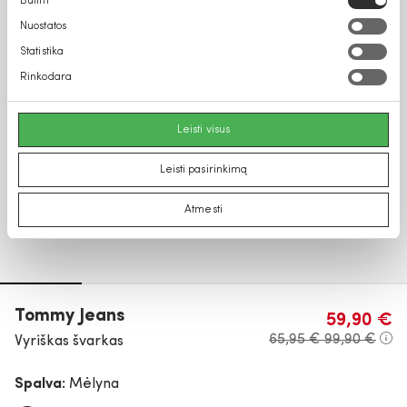
Būtini
pasirinkimas
Nuostatos
Statistika
Rinkodara
Leisti visus
Leisti pasirinkimą
Atmesti
Tommy Jeans
59,90 €
65,95 €
99,90 €
Vyriškas švarkas
Spalva:
Mėlyna