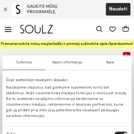
GAUKITE MŪSŲ
Naudoti
PROGRAMĖLĘ
Pageidavim
Krepš
Prenumeruokite mūsų naujienlaiškį ir pirmieji sužinokite apie išpardavimus!
%
Sutikimas
Išsami informacija
Apie
Šioje svetainėje naudojami slapukai
Naudojame slapukus, kad galėtume suasmeninti turinį bei
skelbimus, teikti visuomeninės medijos funkcijas ir analizuoti srautą.
Be to, svetainės naudojimo informaciją bendriname su
visuomeninės medijos, reklamavimo ir analizės partneriais, kurie
gali ją pridėti prie kitos jūsų pateiktos arba naudojant paslaugas
surinktos informacijos.
Sutikimo