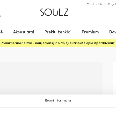
Tinklaraštis
Paga
S
nė
Aksesuarai
Prekių ženklai
Premium
Dov
Prenumeruokite mūsų naujienlaiškį ir pirmieji sužinokite apie išpardavimus!
Išsami informacija