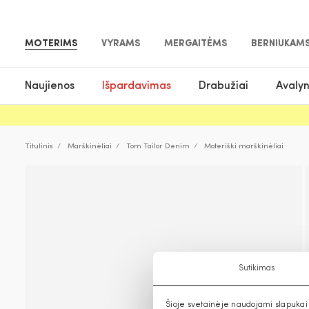
MOTERIMS
VYRAMS
MERGAITĖMS
BERNIUKAM
Naujienos
Išpardavimas
Drabužiai
Avaly
Titulinis
Marškinėliai
Tom Tailor Denim
Moteriški marškinėliai
Sutikimas
Šioje svetainėje naudojami slapukai