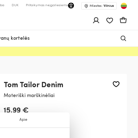
lba
DUK
Pritaikymas neįgaliesiems
Miestas:
Vilnius
Pageidavimų 
Krepšeli
anų kortelės
Tom Tailor Denim
Moteriški marškinėliai
15,99 €
Apie
Spalva:
Juoda
14482
25901
25900
22515