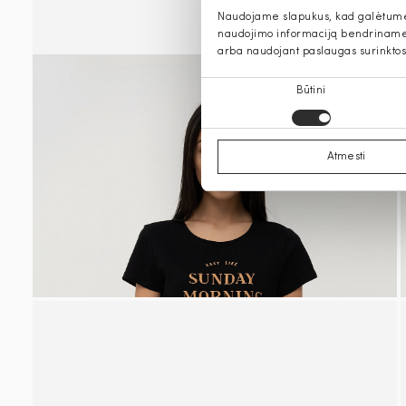
Naudojame slapukus, kad galėtume s
naudojimo informaciją bendriname s
arba naudojant paslaugas surinktos
Sutikimo
Būtini
pasirinkimas
Atmesti