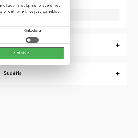
alizuoti srautą. Be to, svetainės
pridėti prie kitos jūsų pateiktos
Deja, šios prekės nebeturime.
Rinkodara
Prekės aprašymas
Leisti visus
Sudėtis