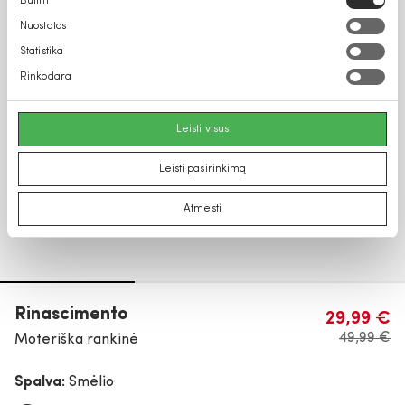
Būtini
pasirinkimas
Nuostatos
Statistika
Rinkodara
Leisti visus
Leisti pasirinkimą
Atmesti
Rinascimento
29,99 €
49,99 €
Moteriška rankinė
Spalva:
Smėlio