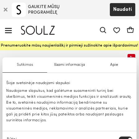
GAUKITE MŪSŲ
Naudoti
PROGRAMĖLĘ
Pageidavim
Krepš
Prenumeruokite mūsų naujienlaiškį ir pirmieji sužinokite apie išpardavimus!
%
Sutikimas
Išsami informacija
Apie
Šioje svetainėje naudojami slapukai
Naudojame slapukus, kad galėtume suasmeninti turinį bei
skelbimus, teikti visuomeninės medijos funkcijas ir analizuoti srautą.
Be to, svetainės naudojimo informaciją bendriname su
visuomeninės medijos, reklamavimo ir analizės partneriais, kurie
gali ją pridėti prie kitos jūsų pateiktos arba naudojant paslaugas
surinktos informacijos.
Sutikimo