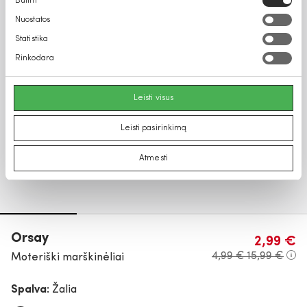
Būtini
pasirinkimas
Nuostatos
Statistika
Rinkodara
Leisti visus
Leisti pasirinkimą
Atmesti
Orsay
2,99 €
4,99 €
15,99 €
Moteriški marškinėliai
Spalva:
Žalia