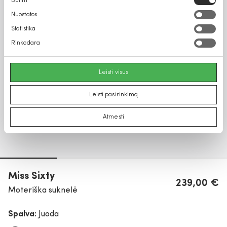
Būtini
pasirinkimas
Nuostatos
Statistika
Rinkodara
Leisti visus
Leisti pasirinkimą
Atmesti
Miss Sixty
239,00 €
Moteriška suknelė
Spalva:
Juoda