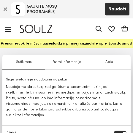
GAUKITE MŪSŲ
Naudoti
PROGRAMĖLĘ
Pageidavim
Krepš
Prenumeruokite mūsų naujienlaiškį ir pirmieji sužinokite apie išpardavimus!
Sutikimas
Išsami informacija
Apie
Šioje svetainėje naudojami slapukai
Naudojame slapukus, kad galėtume suasmeninti turinį bei
skelbimus, teikti visuomeninės medijos funkcijas ir analizuoti srautą.
Be to, svetainės naudojimo informaciją bendriname su
visuomeninės medijos, reklamavimo ir analizės partneriais, kurie
gali ją pridėti prie kitos jūsų pateiktos arba naudojant paslaugas
surinktos informacijos.
Sutikimo