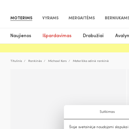
MOTERIMS
VYRAMS
MERGAITĖMS
BERNIUKAM
Naujienos
Išpardavimas
Drabužiai
Avaly
Titulinis
Rankinės
Michael Kors
Moteriška odinė rankinė
Sutikimas
Šioje svetainėje naudojami slapukai