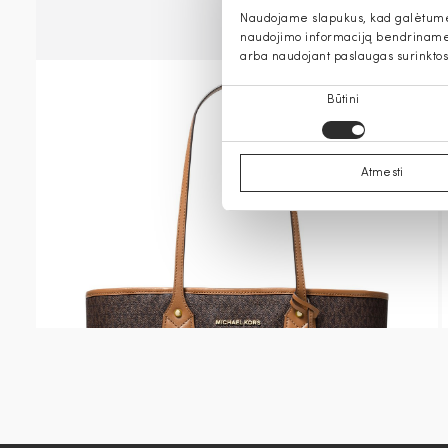
Naudojame slapukus, kad galėtume s
naudojimo informaciją bendriname s
arba naudojant paslaugas surinktos
Sutikimo
Būtini
pasirinkimas
Atmesti