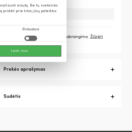
alizuoti srautą. Be to, svetainės
pridėti prie kitos jūsų pateiktos
Deja, šios prekės nebeturime.
Rinkodara
3 mokėjimai
43,17 €
/ mėn. be pabrangimo.
Žiūrėti
daugiau
Leisti visus
Prekės aprašymas
Sudėtis