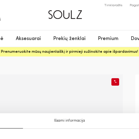
Tinklaraštis
Paga
S
nė
Aksesuarai
Prekių ženklai
Premium
Dov
Prenumeruokite mūsų naujienlaiškį ir pirmieji sužinokite apie išpardavimus!
%
Išsami informacija