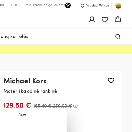
lba
DUK
Pritaikymas neįgaliesiems
Miestas:
Vilnius
Pageidavimų 
Krepšeli
anų kortelės
Michael Kors
Moteriška odinė rankinė
129,50 €
155,40 €
259,00 €
Apie
Spalva:
Ruda
200