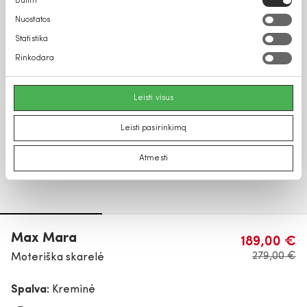
Būtini
pasirinkimas
Nuostatos
Statistika
Rinkodara
Leisti visus
Leisti pasirinkimą
Atmesti
Max Mara
189,00 €
279,00 €
Moteriška skarelė
Spalva:
Kreminė