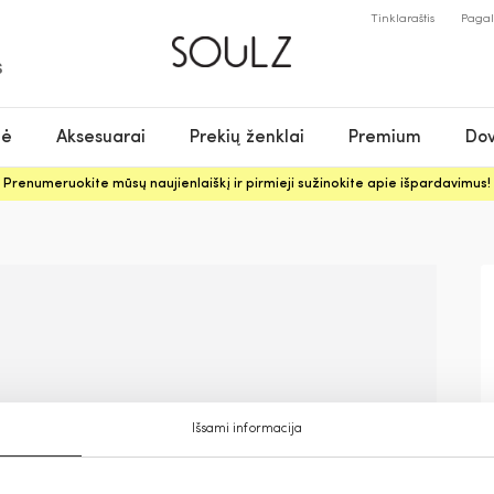
Tinklaraštis
Paga
S
nė
Aksesuarai
Prekių ženklai
Premium
Dov
Prenumeruokite mūsų naujienlaiškį ir pirmieji sužinokite apie išpardavimus!
Išsami informacija