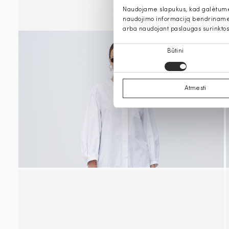
Naudojame slapukus, kad galėtume s
naudojimo informaciją bendriname s
arba naudojant paslaugas surinktos
Sutikimo
Būtini
pasirinkimas
Atmesti