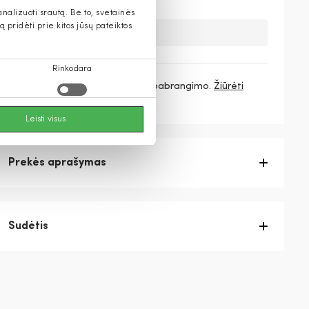
alizuoti srautą. Be to, svetainės
pridėti prie kitos jūsų pateiktos
Deja, šios prekės nebeturime.
Rinkodara
3 mokėjimai
89,67 €
/ mėn. be pabrangimo.
Žiūrėti
daugiau
Leisti visus
Prekės aprašymas
Sudėtis