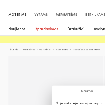
MOTERIMS
VYRAMS
MERGAITĖMS
BERNIUKAM
Naujienos
Išpardavimas
Drabužiai
Avaly
Titulinis
Palaidinės ir marškiniai
Max Mara
Moteriška palaidinukė
Sutikimas
Šioje svetainėje naudojami slapukai