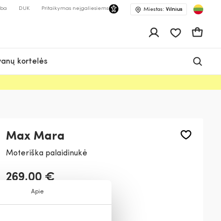
lba
DUK
Pritaikymas neįgaliesiems
Miestas:
Vilnius
Pageidavimų 
Krepšeli
anų kortelės
Max Mara
Moteriška palaidinukė
269,00 €
Apie
Spalva:
Balta
001