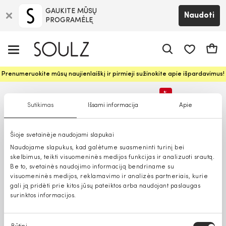
GAUKITE MŪSŲ
Naudoti
PROGRAMĖLĘ
Pageidavim
Krepš
Prenumeruokite mūsų naujienlaiškį ir pirmieji sužinokite apie išpardavimus!
%
Sutikimas
Išsami informacija
Apie
Tik parduotuvėse
Šioje svetainėje naudojami slapukai
Naudojame slapukus, kad galėtume suasmeninti turinį bei
skelbimus, teikti visuomeninės medijos funkcijas ir analizuoti srautą.
Be to, svetainės naudojimo informaciją bendriname su
visuomeninės medijos, reklamavimo ir analizės partneriais, kurie
gali ją pridėti prie kitos jūsų pateiktos arba naudojant paslaugas
surinktos informacijos.
Sutikimo