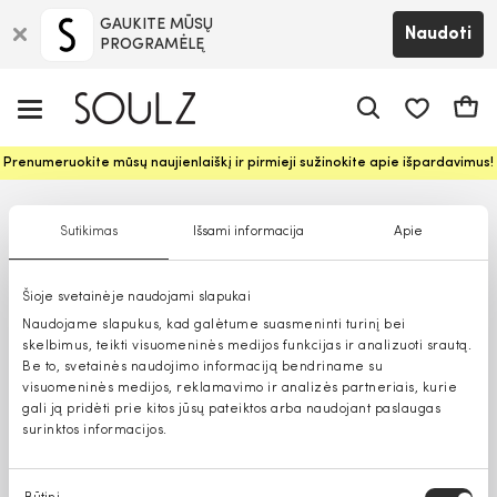
GAUKITE MŪSŲ
Naudoti
PROGRAMĖLĘ
Pageidavim
Krepš
Prenumeruokite mūsų naujienlaiškį ir pirmieji sužinokite apie išpardavimus!
Sutikimas
Išsami informacija
Apie
Šioje svetainėje naudojami slapukai
Naudojame slapukus, kad galėtume suasmeninti turinį bei
skelbimus, teikti visuomeninės medijos funkcijas ir analizuoti srautą.
Be to, svetainės naudojimo informaciją bendriname su
visuomeninės medijos, reklamavimo ir analizės partneriais, kurie
gali ją pridėti prie kitos jūsų pateiktos arba naudojant paslaugas
surinktos informacijos.
Sutikimo