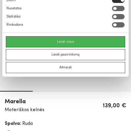
Būtini
pasirinkimas
Nuostatos
Statistika
Rinkodara
Leisti visus
Leisti pasirinkimą
Atmesti
Marella
139,00 €
Moteriškos kelnės
Spalva:
Ruda