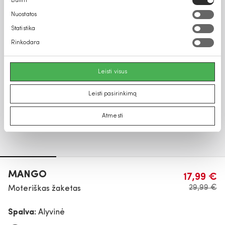
Būtini
pasirinkimas
Nuostatos
Statistika
Rinkodara
Leisti visus
Leisti pasirinkimą
Atmesti
MANGO
17,99 €
29,99 €
Moteriškas žaketas
Spalva:
Alyvinė