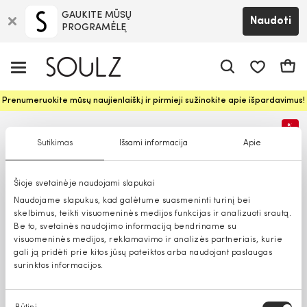
GAUKITE MŪSŲ
Naudoti
PROGRAMĖLĘ
Pageidavim
Krepš
Prenumeruokite mūsų naujienlaiškį ir pirmieji sužinokite apie išpardavimus!
%
Sutikimas
Išsami informacija
Apie
Šioje svetainėje naudojami slapukai
Naudojame slapukus, kad galėtume suasmeninti turinį bei
skelbimus, teikti visuomeninės medijos funkcijas ir analizuoti srautą.
Be to, svetainės naudojimo informaciją bendriname su
visuomeninės medijos, reklamavimo ir analizės partneriais, kurie
gali ją pridėti prie kitos jūsų pateiktos arba naudojant paslaugas
surinktos informacijos.
Sutikimo